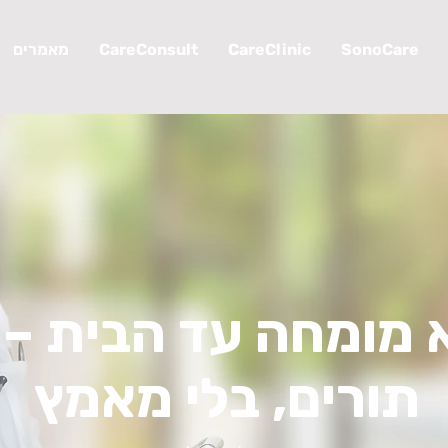
SonoCare
CareClinic
CareConsult
מאמרים
 מומחה עד הבית – 
תורים, בלי מאמץ