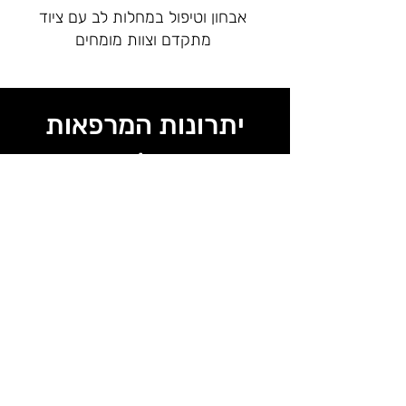
אבחון וטיפול במחלות לב עם ציוד
מתקדם וצוות מומחים
יתרונות המרפאות
שלנו
גישה נוחה מיקום מרכזי, עם חניה מסודרת
ואווירה נעימה
זמינות מיידית ללא צורך בהמתנה
צוות רופאים מומחים