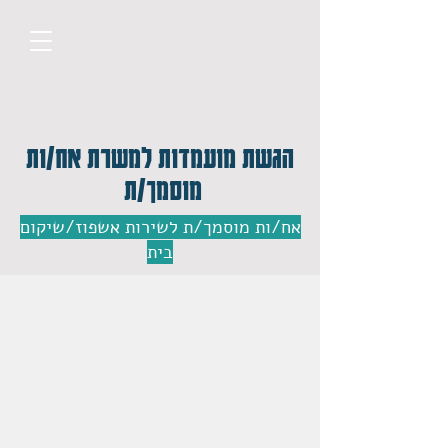
הגשת מועמדות למשרת אח/ות
מוסמך/ת
אח/ות מוסמך/ת לשירות אשפוז/שיקום
בית