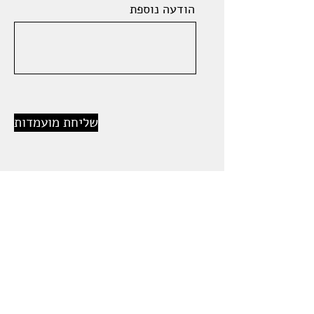
הודעה נוספת
שליחת מועמדות
info@careplus.co.il
טל
074-700-3333