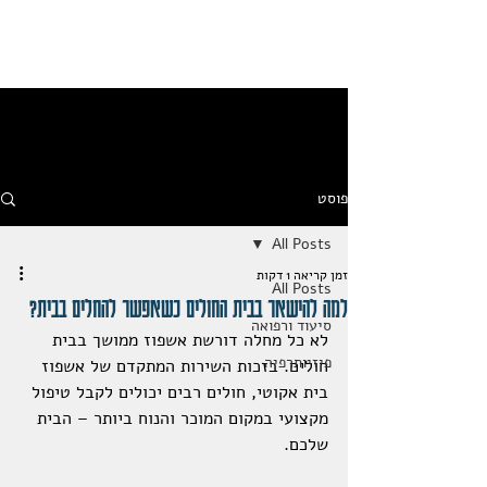
פוסט
All Posts
זמן קריאה 1 דקות
All Posts
למה להישאר בבית החולים כשאפשר להחלים בבית?
סיעוד ורפואה
לא כל מחלה דורשת אשפוז ממושך בבית 
פיזיותרפיה
חולים. בזכות השירות המתקדם של אשפוז 
בית אקוטי, חולים רבים יכולים לקבל טיפול 
מקצועי במקום המוכר והנוח ביותר – הבית 
שלכם.