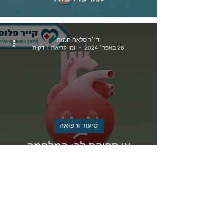
ד׳׳ר סלאח חמזה
26 באפר׳ 2024
זמן קריאה 1 דקות
סיעוד ורפואה
אי ספיקת לב: המלחמה
הנסתרת של הלב
-
24 בנוב׳ 2021
זמן קריאה 3 דקות